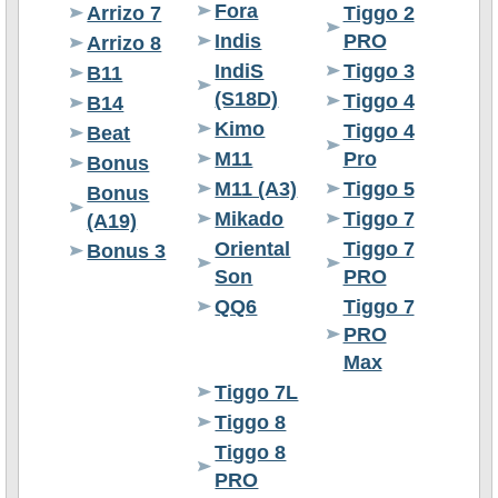
Fora
Arrizo 7
Tiggo 2
Indis
PRO
Arrizo 8
IndiS
Tiggo 3
B11
(S18D)
Tiggo 4
B14
Kimo
Tiggo 4
Beat
M11
Pro
Bonus
M11 (A3)
Tiggo 5
Bonus
Mikado
Tiggo 7
(A19)
Oriental
Tiggo 7
Bonus 3
Son
PRO
QQ6
Tiggo 7
PRO
Max
Tiggo 7L
Tiggo 8
Tiggo 8
PRO