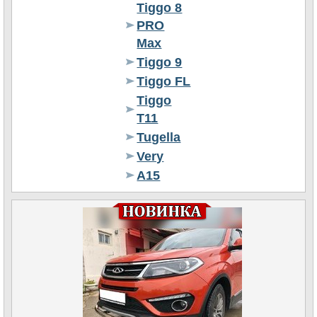
Tiggo 8
PRO
Max
Tiggo 9
Tiggo FL
Tiggo
T11
Tugella
Very
А15