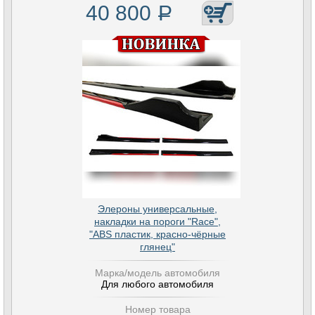
40 800
Р
Элероны универсальные,
накладки на пороги "Race",
"ABS пластик, красно-чёрные
глянец"
Марка/модель автомобиля
Для любого автомобиля
Номер товара