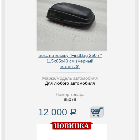
Бокс на крышу "FirstBag 250 л"
115х65х40 см (Черный
матовый)
Марка/модель автомобиля
Для любого автомобиля
Номер товара
85078
12 000
Р