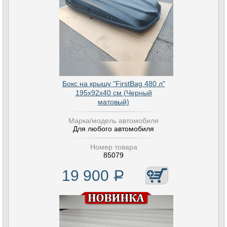
Бокс на крышу "FirstBag 480 л"
195х92х40 см (Черный
матовый)
Марка/модель автомобиля
Для любого автомобиля
Номер товара
85079
19 900
Р