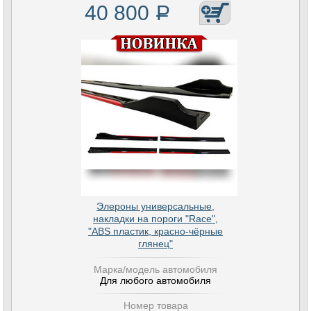
40 800
Р
Элероны универсальные,
накладки на пороги "Race",
"ABS пластик, красно-чёрные
глянец"
Марка/модель автомобиля
Для любого автомобиля
Номер товара