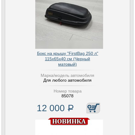
Бокс на крышу "FirstBag 250 л"
115х65х40 см (Черный
матовый)
Марка/модель автомобиля
Для любого автомобиля
Номер товара
85078
12 000
Р