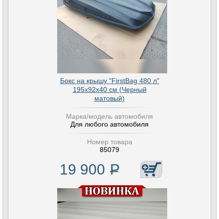
Бокс на крышу "FirstBag 480 л"
195х92х40 см (Черный
матовый)
Марка/модель автомобиля
Для любого автомобиля
Номер товара
85079
19 900
Р