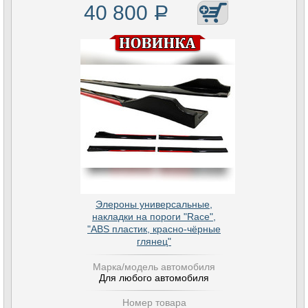
40 800
Р
Элероны универсальные,
накладки на пороги "Race",
"ABS пластик, красно-чёрные
глянец"
Марка/модель автомобиля
Для любого автомобиля
Номер товара