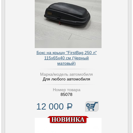
Бокс на крышу "FirstBag 250 л"
115х65х40 см (Черный
матовый)
Марка/модель автомобиля
Для любого автомобиля
Номер товара
85078
12 000
Р