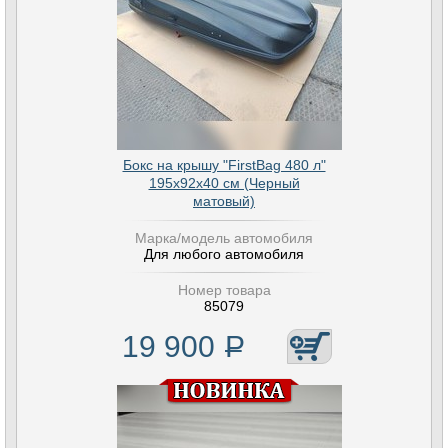
Бокс на крышу "FirstBag 480 л"
195х92х40 см (Черный
матовый)
Марка/модель автомобиля
Для любого автомобиля
Номер товара
85079
19 900
Р