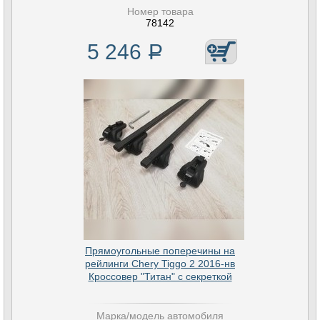
Номер товара
78142
5 246
Р
Прямоугольные поперечины на
рейлинги Chery Tiggo 2 2016-нв
Кроссовер "Титан" с секреткой
Марка/модель автомобиля