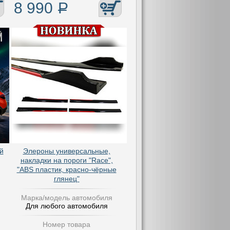
8 990
Р
й
Элероны универсальные,
накладки на пороги "Race",
"ABS пластик, красно-чёрные
глянец"
Марка/модель автомобиля
Для любого автомобиля
Номер товара