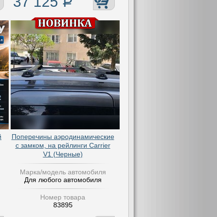
37 125
Р
й
Поперечины аэродинамические
с замком, на рейлинги Carrier
V1 (Черные)
Марка/модель автомобиля
Для любого автомобиля
Номер товара
83895