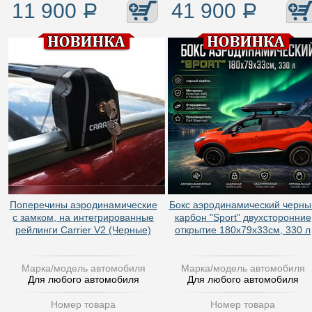
11 900
Р
41 900
Р
Поперечины аэродинамические
Бокс аэродинамический черны
с замком, на интегрированные
карбон "Sport" двухсторонние
рейлинги Carrier V2 (Черные)
открытие 180х79х33см, 330 л
Марка/модель автомобиля
Марка/модель автомобиля
Для любого автомобиля
Для любого автомобиля
Номер товара
Номер товара