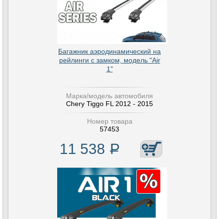
Багажник аэродинамический на
рейлинги с замком, модель "Air
1"
Марка/модель автомобиля
Chery Tiggo FL 2012 - 2015
Номер товара
57453
11 538
Р