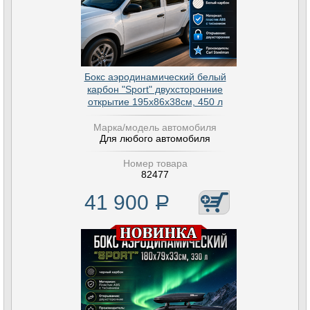
Бокс аэродинамический белый
карбон "Sport" двухсторонние
открытие 195х86х38см, 450 л
Марка/модель автомобиля
Для любого автомобиля
Номер товара
82477
41 900
Р