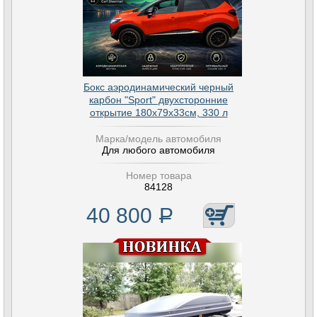
Бокс аэродинамический черный
карбон "Sport" двухсторонние
открытие 180х79х33см, 330 л
Марка/модель автомобиля
Для любого автомобиля
Номер товара
84128
40 800
Р