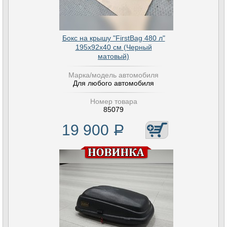
Бокс на крышу "FirstBag 480 л"
195х92х40 см (Черный
матовый)
Марка/модель автомобиля
Для любого автомобиля
Номер товара
85079
19 900
Р