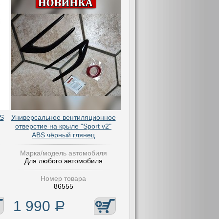
BS
Универсальное вентиляционное
отверстие на крыле "Sport v2"
ABS чёрный глянец
Марка/модель автомобиля
Для любого автомобиля
Номер товара
86555
1 990
Р