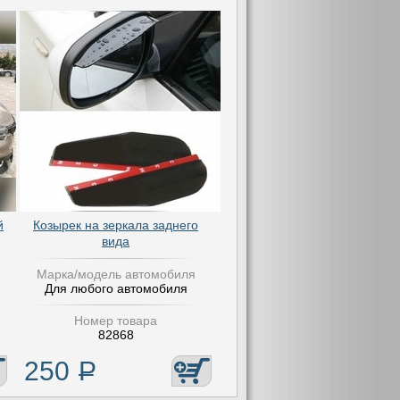
й
Козырек на зеркала заднего
вида
Марка/модель автомобиля
Для любого автомобиля
Номер товара
82868
250
Р