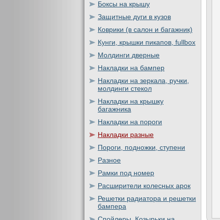
Боксы на крышу
Защитные дуги в кузов
Коврики (в салон и багажник)
Кунги, крышки пикапов, fullbox
Молдинги дверные
Накладки на бампер
Накладки на зеркала, ручки,
молдинги стекол
Накладки на крышку
багажника
Накладки на пороги
Накладки разные
Пороги, подножки, ступени
Разное
Рамки под номер
Расширители колесных арок
Решетки радиатора и решетки
бампера
Спойлеры, Козырьки на