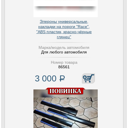
Элероны универсальные,
накладки на пороги "Race",
"ABS пластик, красно-чёрные
глянец"
Марка/модель автомобиля
Для любого автомобиля
Номер товара
86561
3 000
Р