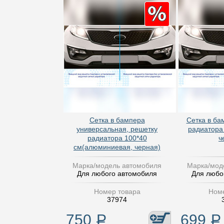
Сетка в бампера
Сетка в ба
универсальная, решетку
радиатора
радиатора 100*40
ч
см(алюминиевая, черная)
Марка/модель автомобиля
Марка/мод
Для любого автомобиля
Для любо
Номер товара
Номе
37974
750
Р
699
Р