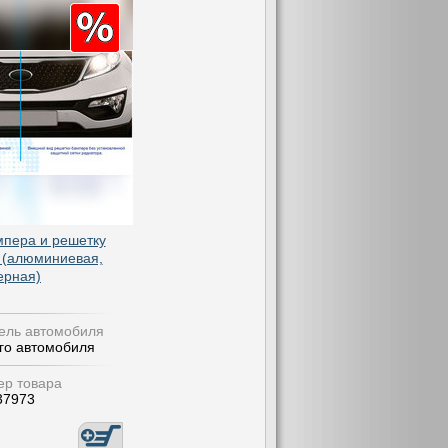
мпера и решетку
 (алюминиевая,
ерная)
ель автомобиля
го автомобиля
р товара
37973