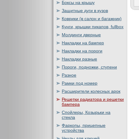
Боксы на крышу
Защитные дуги в кузов
Коврики (в салон и багажник)
Кунги, крышки пикапов, fullbox
Молдинги дверные
Накладки на бампер
Накладки на пороги
Накладки разные
Пороги, подножки, ступени
Разное
Рамки под номер
Расширители колесных арок
Решетки радиатора и решетки
бампера
Спойлеры, Козырьки на
стекла
Фаркопы, прицепные
устройства
Чехлы для ключей