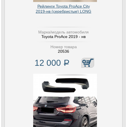
Рейлинги Toyota ProAce City
2019-нв (серебристые) LONG
Марка/модель автомобиля
Toyota ProAce 2019 - нв
Номер товара
20536
12 000
Р