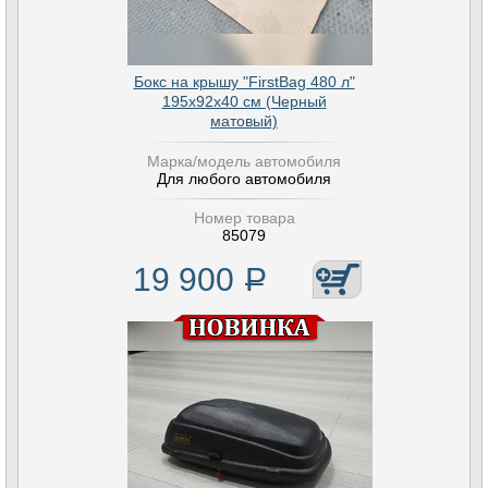
Бокс на крышу "FirstBag 480 л"
195х92х40 см (Черный
матовый)
Марка/модель автомобиля
Для любого автомобиля
Номер товара
85079
19 900
Р