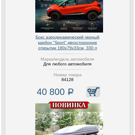
Бокс аэродинамический черный
карбон "Sport" двухсторонние
открытие 180х79х33см, 330 л
Марка/модель автомобиля
Для любого автомобиля
Номер товара
84128
40 800
Р