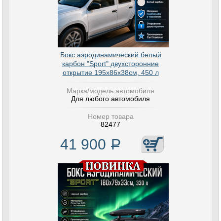
Бокс аэродинамический белый
карбон "Sport" двухсторонние
открытие 195х86х38см, 450 л
Марка/модель автомобиля
Для любого автомобиля
Номер товара
82477
41 900
Р