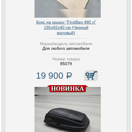
Бокс на крышу "FirstBag 480 л"
195х92х40 см (Черный
матовый)
Марка/модель автомобиля
Для любого автомобиля
Номер товара
85079
19 900
Р