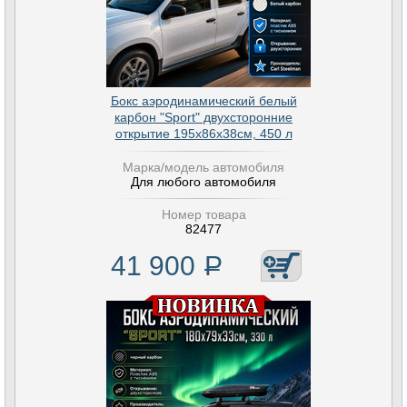
Бокс аэродинамический белый
карбон "Sport" двухсторонние
открытие 195х86х38см, 450 л
Марка/модель автомобиля
Для любого автомобиля
Номер товара
82477
41 900
Р