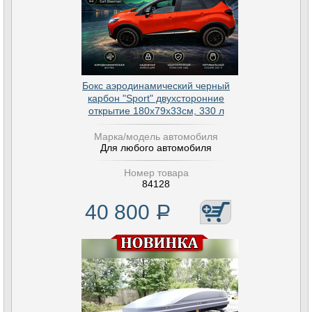
Бокс аэродинамический черный
карбон "Sport" двухсторонние
открытие 180х79х33см, 330 л
Марка/модель автомобиля
Для любого автомобиля
Номер товара
84128
40 800
Р