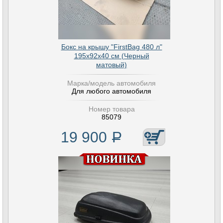
Бокс на крышу "FirstBag 480 л"
195х92х40 см (Черный
матовый)
Марка/модель автомобиля
Для любого автомобиля
Номер товара
85079
19 900
Р