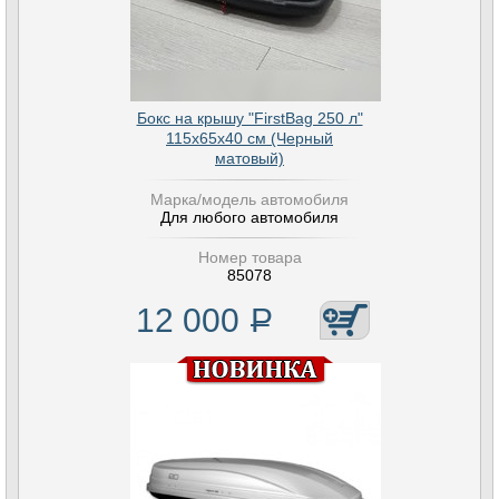
Бокс на крышу "FirstBag 250 л"
115х65х40 см (Черный
матовый)
Марка/модель автомобиля
Для любого автомобиля
Номер товара
85078
12 000
Р