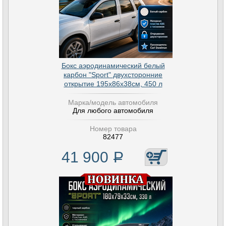
Бокс аэродинамический белый
карбон "Sport" двухсторонние
открытие 195х86х38см, 450 л
Марка/модель автомобиля
Для любого автомобиля
Номер товара
82477
41 900
Р