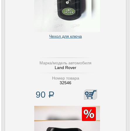
Чехол для ключа
Марка/модель автомобиля
Land Rover
Номер товара
32546
90
Р