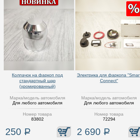
Колпачок на фаркоп под
Электрика для фаркопа "Smar
стандартный шар
Connect"
(хромированный)
Марка/модель автомобиля
Марка/модель автомобиля
Для любого автомобиля
Для любого автомобиля
Номер товара
Номер товара
83802
72294
250
Р
2 690
Р