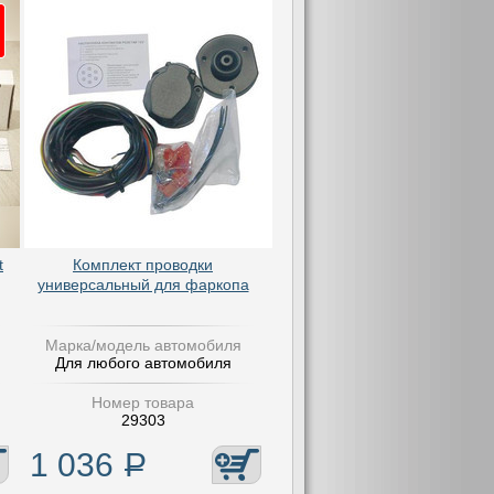
t
Комплект проводки
универсальный для фаркопа
Марка/модель автомобиля
Для любого автомобиля
Номер товара
29303
1 036
Р