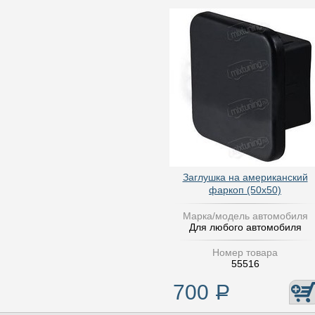
Заглушка на американский
фаркоп (50х50)
Марка/модель автомобиля
Для любого автомобиля
Номер товара
55516
700
Р