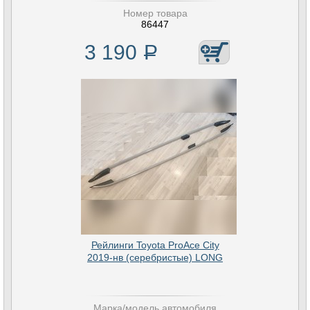
Номер товара
86447
3 190
Р
Рейлинги Toyota ProAce City
2019-нв (серебристые) LONG
Марка/модель автомобиля