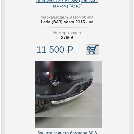
Lada Vesta 2015+ SW (чёрный с
замком) "Ace2"
Марка/модель автомобиля
Lada (ВАЗ) Vesta 2015 - нв
Номер товара
27669
11 500
Р
Защита заднего бампера 60,3