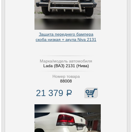
Защита переднего бампера
скоба низкая + акула Niva 2131
Марка/модель автомобиля
Lada (ВАЗ) 2131 (Нива)
Номер товара
88008
21 379
Р