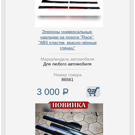
Элероны универсальные,
накладки на пороги "Race",
"ABS пластик, красно-чёрные
глянец"
Марка/модель автомобиля
Для любого автомобиля
Номер товара
86561
3 000
Р