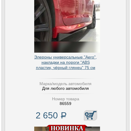
Элероны универсальные "Aero",
накладки на пороги "ABS
пластик, чёрный глянец" 75 см
Марка/модель автомобиля
Для любого автомобиля
Номер товара
86559
2 650
Р