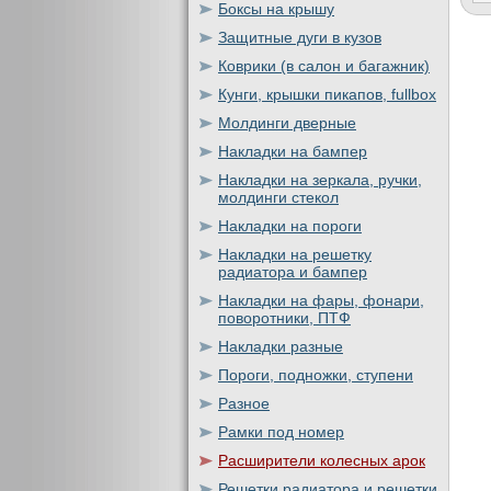
Боксы на крышу
Защитные дуги в кузов
Коврики (в салон и багажник)
Кунги, крышки пикапов, fullbox
Молдинги дверные
Накладки на бампер
Накладки на зеркала, ручки,
молдинги стекол
Накладки на пороги
Накладки на решетку
радиатора и бампер
Накладки на фары, фонари,
поворотники, ПТФ
Накладки разные
Пороги, подножки, ступени
Разное
Рамки под номер
Расширители колесных арок
Решетки радиатора и решетки