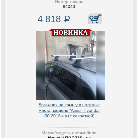
Номер товара
84043
4 818
Р
Багажник на крышу в штатные
места, модель "Аэро" Hyundai
i30 2016-нв (с секреткой)
Марка/модель автомобиля
Hyundai i30 2016 - нв