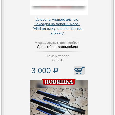
Элероны универсальные,
накладки на пороги "Race",
"ABS пластик, красно-чёрные
глянец"
Марка/модель автомобиля
Для любого автомобиля
Номер товара
86561
3 000
Р