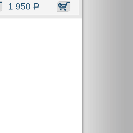
1 950
Р