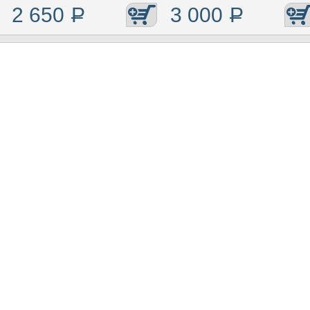
2 650
Р
3 000
Р