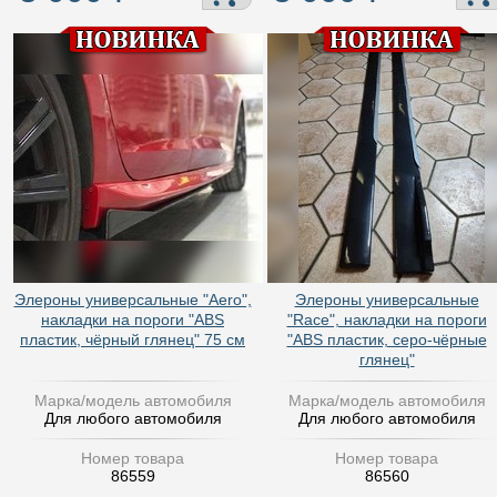
Элероны универсальные "Aero",
Элероны универсальные
накладки на пороги "ABS
"Race", накладки на пороги
пластик, чёрный глянец" 75 см
"ABS пластик, серо-чёрные
глянец"
Марка/модель автомобиля
Марка/модель автомобиля
Для любого автомобиля
Для любого автомобиля
Номер товара
Номер товара
86559
86560