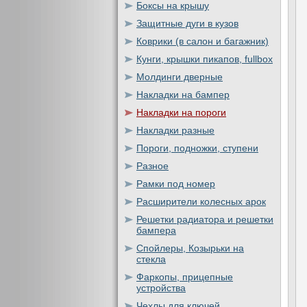
Боксы на крышу
Защитные дуги в кузов
Коврики (в салон и багажник)
Кунги, крышки пикапов, fullbox
Молдинги дверные
Накладки на бампер
Накладки на пороги
Накладки разные
Пороги, подножки, ступени
Разное
Рамки под номер
Расширители колесных арок
Решетки радиатора и решетки
бампера
Спойлеры, Козырьки на
стекла
Фаркопы, прицепные
устройства
Чехлы для ключей