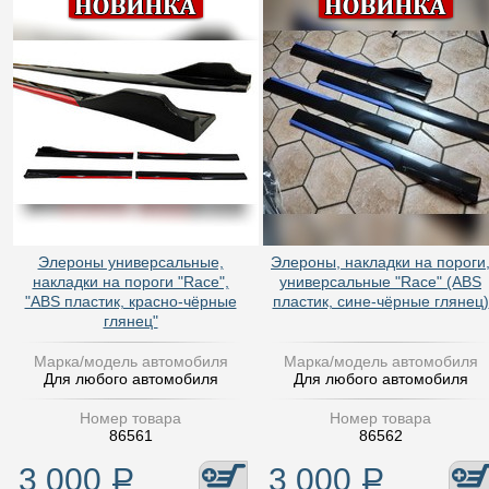
Элероны универсальные,
Элероны, накладки на пороги
накладки на пороги "Race",
универсальные "Race" (ABS
"ABS пластик, красно-чёрные
пластик, сине-чёрные глянец)
глянец"
Марка/модель автомобиля
Марка/модель автомобиля
Для любого автомобиля
Для любого автомобиля
Номер товара
Номер товара
86561
86562
3 000
Р
3 000
Р