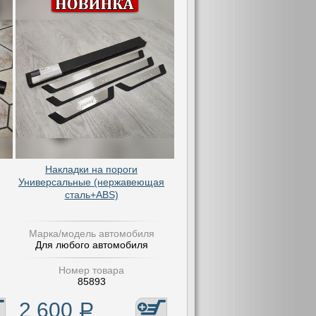
,
Накладки на пороги
Универсальные (нержавеющая
сталь+ABS)
Марка/модель автомобиля
Для любого автомобиля
Номер товара
85893
2 600
Р