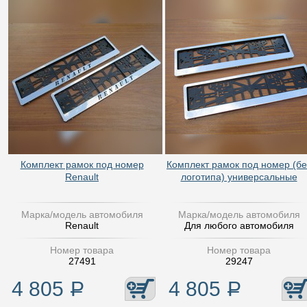
Комплект рамок под номер
Комплект рамок под номер (бе
Renault
логотипа) универсальные
Марка/модель автомобиля
Марка/модель автомобиля
Renault
Для любого автомобиля
Номер товара
Номер товара
27491
29247
4 805
Р
4 805
Р