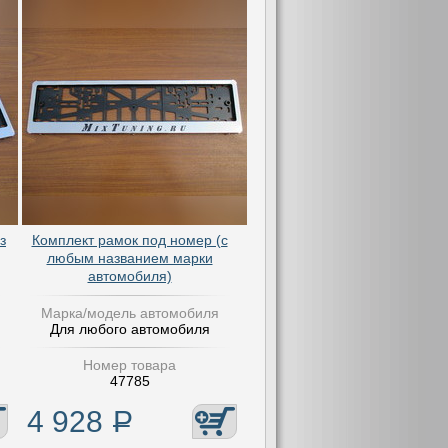
з
Комплект рамок под номер (с
любым названием марки
автомобиля)
Марка/модель автомобиля
Для любого автомобиля
Номер товара
47785
4 928
Р