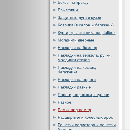
Боксы на крышу
Брызговики
Защитные дуги в кузов
Коврики (в салон и багажник)
Кунги, крышки пикапов, fullbox
Молдинги дверные
Накладки на бампер
Накладки на зеркала, ручки,
молдинги стекол
Накладки на крышку
багажника
Накладки на пороги
Накладки разные
Пороги, подножки, ступени
Разное
Рамки под номер
Расширители колесных арок
Решетки радиатора и решетки
бампера