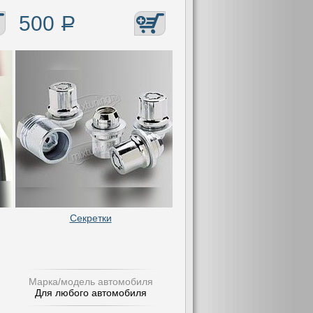
500
Р
Секретки
Марка/модель автомобиля
Для любого автомобиля