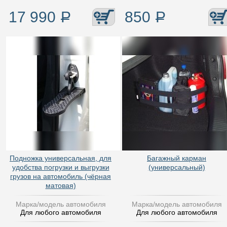
17 990
Р
850
Р
Подножка универсальная, для
Багажный карман
удобства погрузки и выгрузки
(универсальный)
грузов на автомобиль (чёрная
матовая)
Марка/модель автомобиля
Марка/модель автомобиля
Для любого автомобиля
Для любого автомобиля