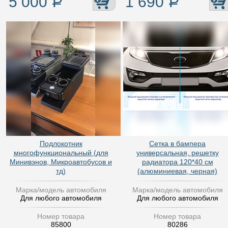
5 000
Р
1 690
Р
Подлокотник
Сетка в бампера
многофункциональный (для
универсальная, решетку
Минивэнов, Микроавтобусов и
радиатора 120*40 см
тд)
(алюминиевая, черная)
Марка/модель автомобиля
Марка/модель автомобиля
Для любого автомобиля
Для любого автомобиля
Номер товара
Номер товара
85800
80286