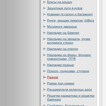
Боксы на крышу
Защитные дуги в кузов
Коврики (в салон и багажник)
Кунги, крышки пикапов, fullbox
Молдинги дверные
Накладки на бампер
Накладки на зеркала, ручки,
молдинги стекол
Накладки на пороги
Накладки на фары, фонари,
поворотники, ПТФ
Накладки разные
Пороги, подножки, ступени
Разное
Рамки под номер
Расширители колесных арок
Решетки радиатора и решетки
бампера
Спойлеры, Козырьки на