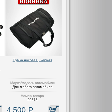
Сумка носовая , чёрная
и
Марка/модель автомобиля
Для любого автомобиля
Номер товара
20575
4 500
Р