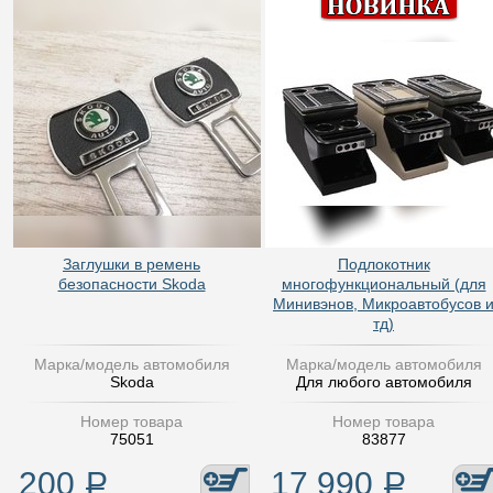
Заглушки в ремень
Подлокотник
безопасности Skoda
многофункциональный (для
Минивэнов, Микроавтобусов 
тд)
Марка/модель автомобиля
Марка/модель автомобиля
Skoda
Для любого автомобиля
Номер товара
Номер товара
75051
83877
200
Р
17 990
Р