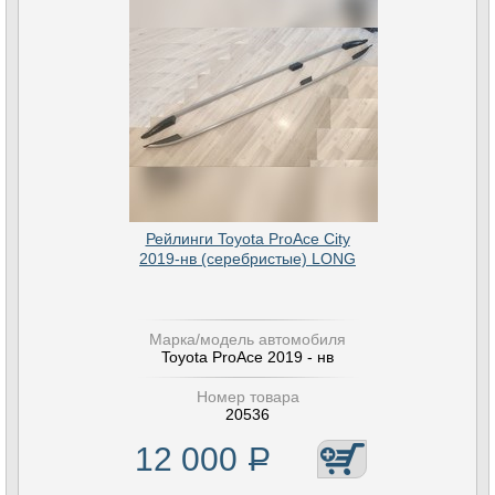
Рейлинги Toyota ProAce City
2019-нв (серебристые) LONG
Марка/модель автомобиля
Toyota ProAce 2019 - нв
Номер товара
20536
12 000
Р