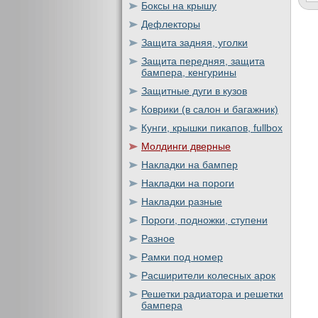
Боксы на крышу
Дефлекторы
Защита задняя, уголки
Защита передняя, защита
бампера, кенгурины
Защитные дуги в кузов
Коврики (в салон и багажник)
Кунги, крышки пикапов, fullbox
Молдинги дверные
Накладки на бампер
Накладки на пороги
Накладки разные
Пороги, подножки, ступени
Разное
Рамки под номер
Расширители колесных арок
Решетки радиатора и решетки
бампера