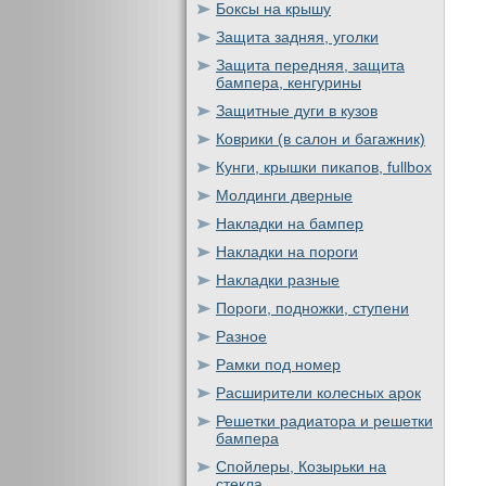
Боксы на крышу
Защита задняя, уголки
Защита передняя, защита
бампера, кенгурины
Защитные дуги в кузов
Коврики (в салон и багажник)
Кунги, крышки пикапов, fullbox
Молдинги дверные
Накладки на бампер
Накладки на пороги
Накладки разные
Пороги, подножки, ступени
Разное
Рамки под номер
Расширители колесных арок
Решетки радиатора и решетки
бампера
Спойлеры, Козырьки на
стекла