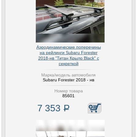
Аэродинамические поперечины
на рейлинги Subaru Forester
2018-нв "Титан Крыло Black" с
секреткой
Марка/модель автомобиля
Subaru Forester 2018 - нв
Номер товара
85601
7 353
Р