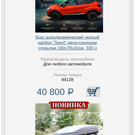
Бокс аэродинамический черный
карбон "Sport" двухсторонние
открытие 180х79х33см, 330 л
Марка/модель автомобиля
Для любого автомобиля
Номер товара
84128
40 800
Р