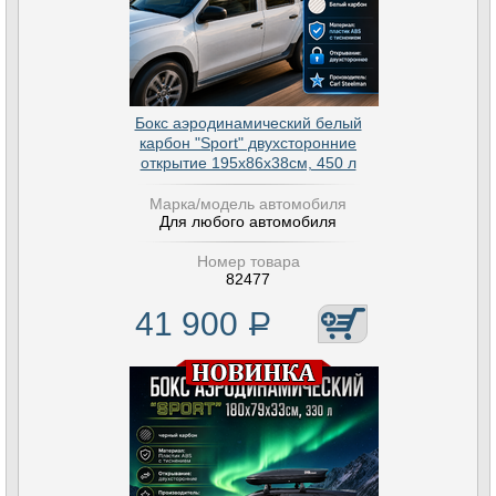
Бокс аэродинамический белый
карбон "Sport" двухсторонние
открытие 195х86х38см, 450 л
Марка/модель автомобиля
Для любого автомобиля
Номер товара
82477
41 900
Р