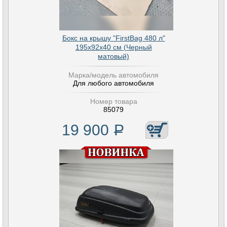
Бокс на крышу "FirstBag 480 л"
195х92х40 см (Черный
матовый)
Марка/модель автомобиля
Для любого автомобиля
Номер товара
85079
19 900
Р