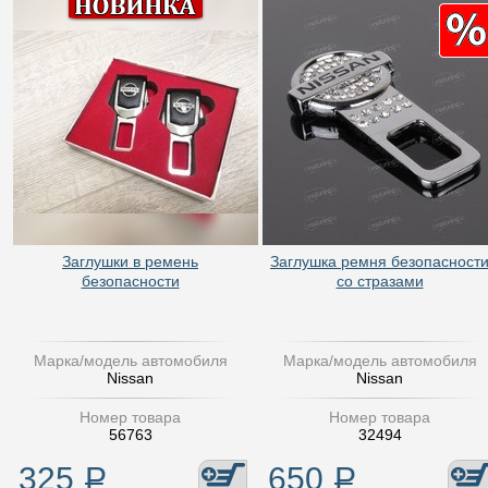
Заглушки в ремень
Заглушка ремня безопасност
безопасности
со стразами
Марка/модель автомобиля
Марка/модель автомобиля
Nissan
Nissan
Номер товара
Номер товара
56763
32494
325
Р
650
Р