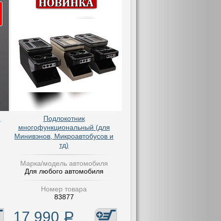
и
Подлокотник
многофункциональный (для
Минивэнов, Микроавтобусов и
тд)
Марка/модель автомобиля
Для любого автомобиля
Номер товара
83877
17 990
Р