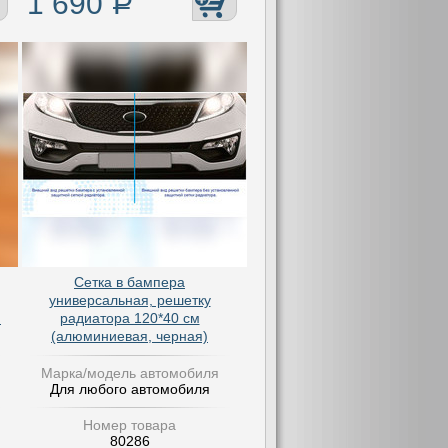
1 690
Р
Сетка в бампера
универсальная, решетку
и
радиатора 120*40 см
(алюминиевая, черная)
Марка/модель автомобиля
Для любого автомобиля
Номер товара
80286