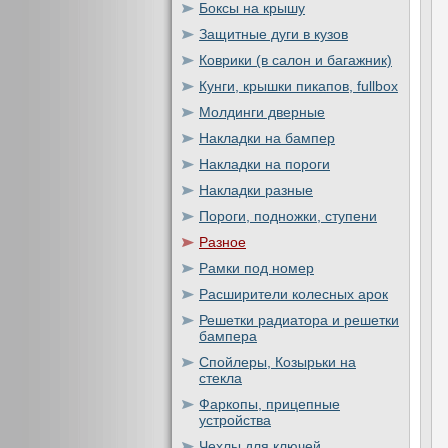
Боксы на крышу
Защитные дуги в кузов
Коврики (в салон и багажник)
Кунги, крышки пикапов, fullbox
Молдинги дверные
Накладки на бампер
Накладки на пороги
Накладки разные
Пороги, подножки, ступени
Разное
Рамки под номер
Расширители колесных арок
Решетки радиатора и решетки
бампера
Спойлеры, Козырьки на
стекла
Фаркопы, прицепные
устройства
Чехлы для ключей