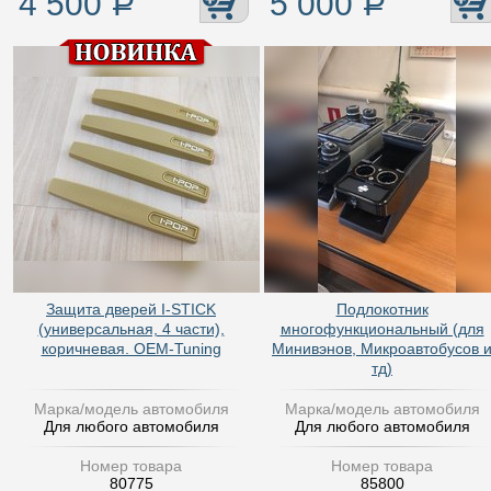
4 500
Р
5 000
Р
Защита дверей I-STICK
Подлокотник
(универсальная, 4 части),
многофункциональный (для
коричневая. OEM-Tuning
Минивэнов, Микроавтобусов 
тд)
Марка/модель автомобиля
Марка/модель автомобиля
Для любого автомобиля
Для любого автомобиля
Номер товара
Номер товара
80775
85800