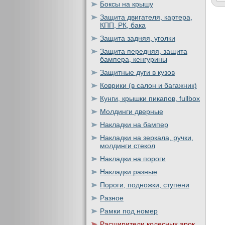
Боксы на крышу
Защита двигателя, картера,
КПП, РК, бака
Защита задняя, уголки
Защита передняя, защита
бампера, кенгурины
Защитные дуги в кузов
Коврики (в салон и багажник)
Кунги, крышки пикапов, fullbox
Молдинги дверные
Накладки на бампер
Накладки на зеркала, ручки,
молдинги стекол
Накладки на пороги
Накладки разные
Пороги, подножки, ступени
Разное
Рамки под номер
Расширители колесных арок