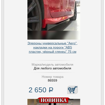
Элероны универсальные "Aero",
накладки на пороги "ABS
пластик, чёрный глянец" 75 см
Марка/модель автомобиля
Для любого автомобиля
Номер товара
86559
2 650
Р