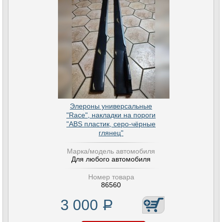
Элероны универсальные
"Race", накладки на пороги
"ABS пластик, серо-чёрные
глянец"
Марка/модель автомобиля
Для любого автомобиля
Номер товара
86560
3 000
Р