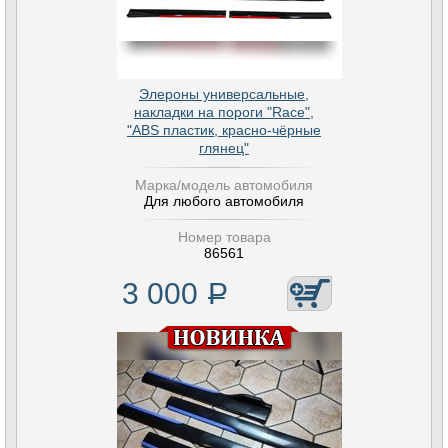
Элероны универсальные,
накладки на пороги "Race",
"ABS пластик, красно-чёрные
глянец"
Марка/модель автомобиля
Для любого автомобиля
Номер товара
86561
3 000
Р