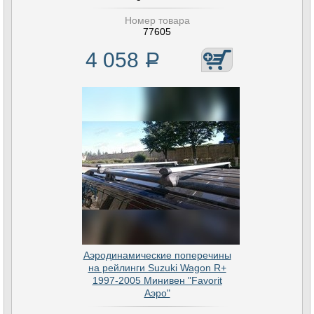
Номер товара
77605
4 058
Р
Аэродинамические поперечины
на рейлинги Suzuki Wagon R+
1997-2005 Минивен "Favorit
Аэро"