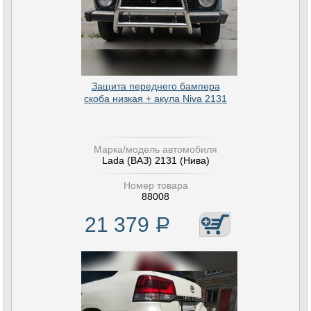
Защита переднего бампера
скоба низкая + акула Niva 2131
Марка/модель автомобиля
Lada (ВАЗ) 2131 (Нива)
Номер товара
88008
21 379
Р