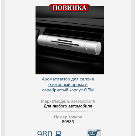
Ароматизатор для салона
(лимонный аромат)
серебристый корпус OEM
Марка/модель автомобиля
Для любого автомобиля
Номер товара
80883
980
Р