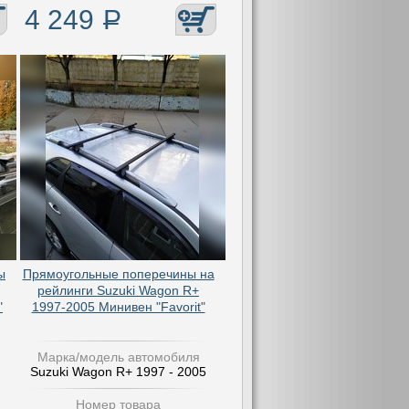
4 249
Р
ы
Прямоугольные поперечины на
рейлинги Suzuki Wagon R+
"
1997-2005 Минивен "Favorit"
Марка/модель автомобиля
Suzuki Wagon R+ 1997 - 2005
Номер товара