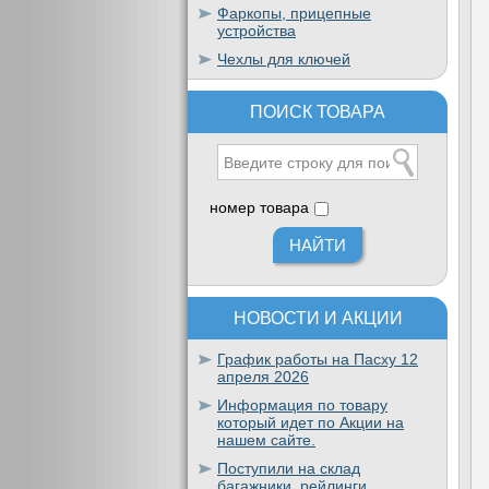
Фаркопы, прицепные
устройства
Чехлы для ключей
ПОИСК ТОВАРА
номер товара
НОВОСТИ И АКЦИИ
График работы на Пасху 12
апреля 2026
Информация по товару
который идет по Акции на
нашем сайте.
Поступили на склад
багажники, рейлинги,