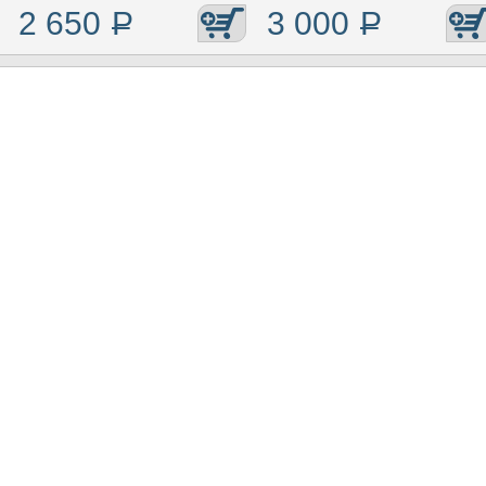
2 650
Р
3 000
Р