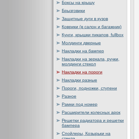
Боксы на крышу
Брызговики
Защитные дуги в кузов
Коврики (в салон и багажник)
Кунги, крышки пикапов, fullbox
Молдинги дверные
Накладки на бампер
Накладки на зеркала, ручки,
молдинги стекол
Накладки на пороги
Накладки разные
Пороги, подножки, ступени
Разное
Рамки под номер
Расширители колесных арок
Решетки радиатора и решетки
бампера
Спойлеры, Козырьки на
стекла