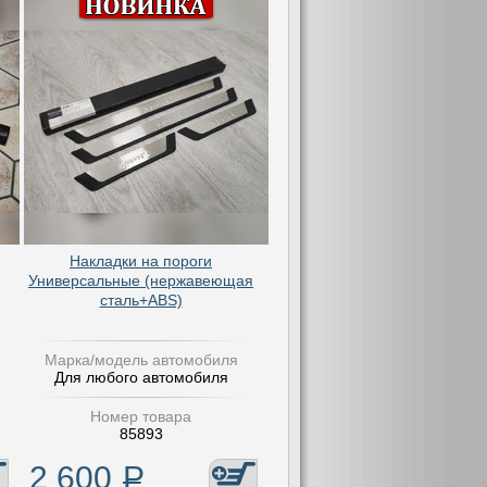
,
Накладки на пороги
Универсальные (нержавеющая
сталь+ABS)
Марка/модель автомобиля
Для любого автомобиля
Номер товара
85893
2 600
Р