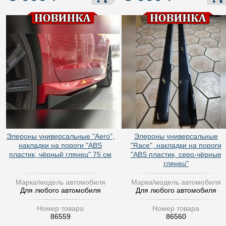
Элероны универсальные "Aero",
Элероны универсальные
накладки на пороги "ABS
"Race", накладки на пороги
пластик, чёрный глянец" 75 см
"ABS пластик, серо-чёрные
глянец"
Марка/модель автомобиля
Марка/модель автомобиля
Для любого автомобиля
Для любого автомобиля
Номер товара
Номер товара
86559
86560