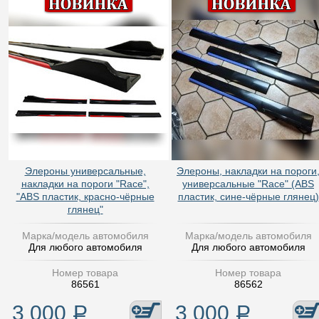
Элероны универсальные,
Элероны, накладки на пороги
накладки на пороги "Race",
универсальные "Race" (ABS
"ABS пластик, красно-чёрные
пластик, сине-чёрные глянец)
глянец"
Марка/модель автомобиля
Марка/модель автомобиля
Для любого автомобиля
Для любого автомобиля
Номер товара
Номер товара
86561
86562
3 000
Р
3 000
Р