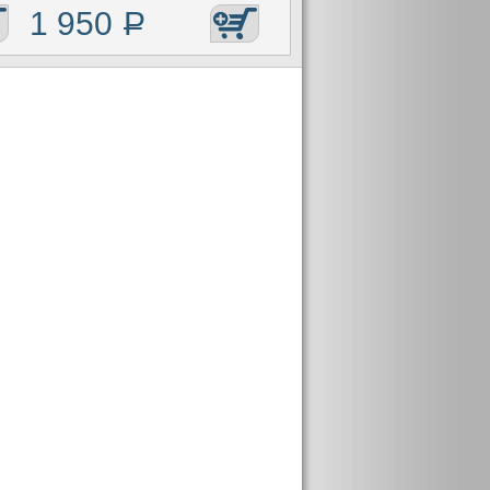
1 950
Р