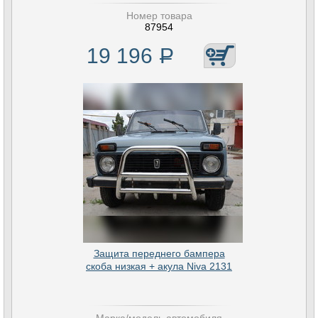
Номер товара
87954
19 196
Р
Защита переднего бампера
скоба низкая + акула Niva 2131