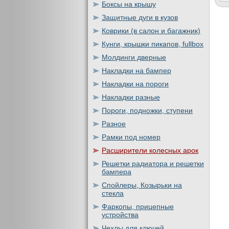
Боксы на крышу
Защитные дуги в кузов
Коврики (в салон и багажник)
Кунги, крышки пикапов, fullbox
Молдинги дверные
Накладки на бампер
Накладки на пороги
Накладки разные
Пороги, подножки, ступени
Разное
Рамки под номер
Расширители колесных арок
Решетки радиатора и решетки
бампера
Спойлеры, Козырьки на
стекла
Фаркопы, прицепные
устройства
Чехлы для ключей