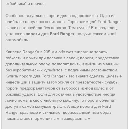
отбойники" и прочее.
Особенно актуальны пороги для внедорожников. Один из
наиболее популярных пикапов - "проходимцев" Ford Ranger
сходит с конвейера без порогов. Тем лучше! Его владелец,
установив
пороги для Ford Ranger
, получит совсем иной
автомобиль.
Клиренс Ranger'а в 205 мм обязует экипаж не терять
гибкости и прыти при посадке в салон; пороги, предоставив
дополнительную опору, позволят войти и выйти из машины
без акробатических кульбитов, с подлинным достоинством.
Купить пороги для Ford Ranger - это значит сделать целевые
инвестиции в защиту автомобиля от превратностей судьбы:
пороги предохранят кузов от выбросов из-под колес и от
боковых ударов. Если для хозяина в удовольствие иногда
лично помыть свою любимую машину, то пороги облегчат
доступ к самой макушке крыши. А еще пороги для Ford
Ranger красивые и стильные, дорисованный ими образ
пикапа станет гармоничным и завершенным.