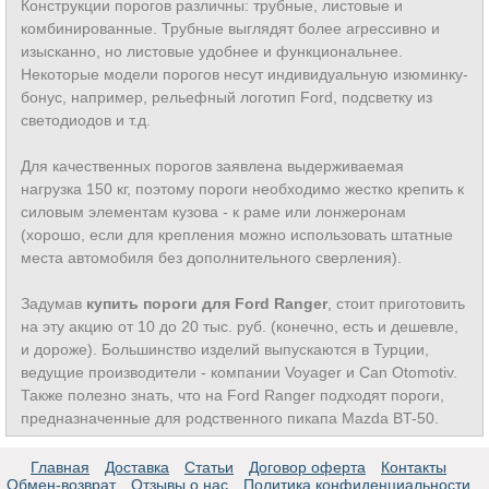
Конструкции порогов различны: трубные, листовые и
комбинированные. Трубные выглядят более агрессивно и
изысканно, но листовые удобнее и функциональнее.
Некоторые модели порогов несут индивидуальную изюминку-
бонус, например, рельефный логотип Ford, подсветку из
светодиодов и т.д.
Для качественных порогов заявлена выдерживаемая
нагрузка 150 кг, поэтому пороги необходимо жестко крепить к
силовым элементам кузова - к раме или лонжеронам
(хорошо, если для крепления можно использовать штатные
места автомобиля без дополнительного сверления).
Задумав
купить пороги для Ford Ranger
, стоит приготовить
на эту акцию от 10 до 20 тыс. руб. (конечно, есть и дешевле,
и дороже). Большинство изделий выпускаются в Турции,
ведущие производители - компании Voyager и Can Otomotiv.
Также полезно знать, что на Ford Ranger подходят пороги,
предназначенные для родственного пикапа Mazda BT-50.
Главная
Доставка
Статьи
Договор оферта
Контакты
Обмен-возврат
Отзывы о нас
Политика конфиденциальности