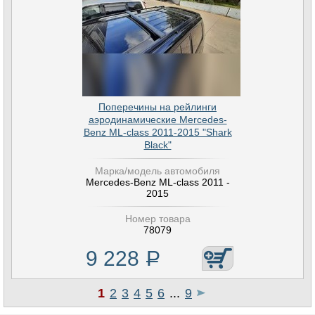
Поперечины на рейлинги
аэродинамические Mercedes-
Benz ML-class 2011-2015 "Shark
Black"
Марка/модель автомобиля
Mercedes-Benz ML-class 2011 -
2015
Номер товара
78079
9 228
Р
1
2
3
4
5
6
...
9