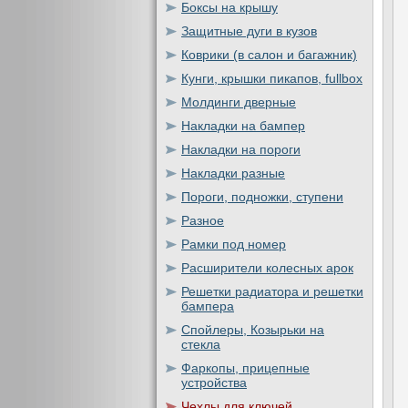
Боксы на крышу
Защитные дуги в кузов
Коврики (в салон и багажник)
Кунги, крышки пикапов, fullbox
Молдинги дверные
Накладки на бампер
Накладки на пороги
Накладки разные
Пороги, подножки, ступени
Разное
Рамки под номер
Расширители колесных арок
Решетки радиатора и решетки
бампера
Спойлеры, Козырьки на
стекла
Фаркопы, прицепные
устройства
Чехлы для ключей