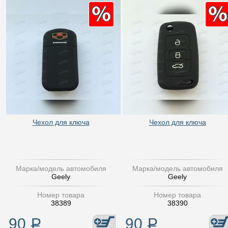
Чехол для ключа
Чехол для ключа
Марка/модель автомобиля
Марка/модель автомобиля
Geely
Geely
Номер товара
Номер товара
38389
38390
90
Р
90
Р