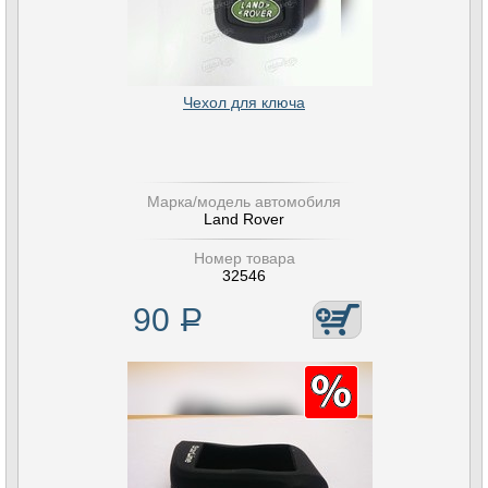
Чехол для ключа
Марка/модель автомобиля
Land Rover
Номер товара
32546
90
Р