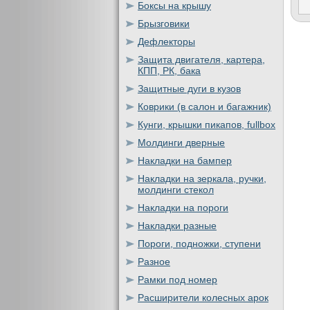
Боксы на крышу
Брызговики
Дефлекторы
Защита двигателя, картера,
КПП, РК, бака
Защитные дуги в кузов
Коврики (в салон и багажник)
Кунги, крышки пикапов, fullbox
Молдинги дверные
Накладки на бампер
Накладки на зеркала, ручки,
молдинги стекол
Накладки на пороги
Накладки разные
Пороги, подножки, ступени
Разное
Рамки под номер
Расширители колесных арок