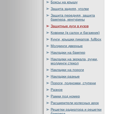
Боксы на крышу
Защита задняя, уголки
Защита передняя, защита
бампера, кенгурины
Защитные дуги в кузов
Коврики (в салон и багажник)
Кунги, крышки пикапов, fullbox
Молдинги дверные
Накладки на бампер
Накладки на зеркала, ручки,
молдинги стекол
Накладки на пороги
Накладки разные
Пороги, подножки, ступени
Разное
Рамки под номер
Расширители колесных арок
Решетки радиатора и решетки
бампера