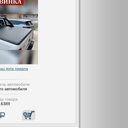
ы дуги пикапа
ель автомобиля
го автомобиля
р товара
16389
Р