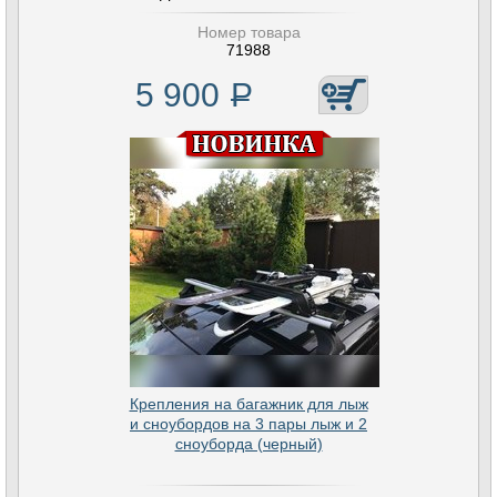
Номер товара
71988
5 900
Р
Крепления на багажник для лыж
и сноубордов на 3 пары лыж и 2
сноуборда (черный)