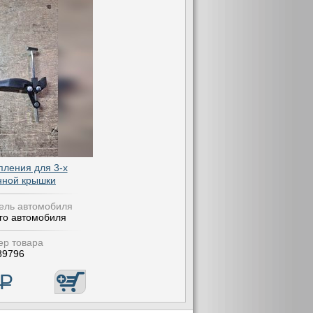
пления для 3-х
нной крышки
ель автомобиля
го автомобиля
р товара
89796
Р