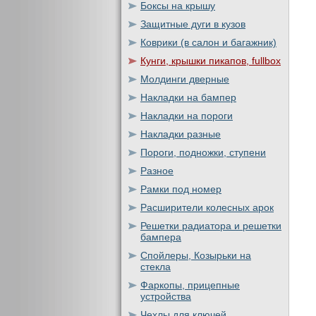
Боксы на крышу
Защитные дуги в кузов
Коврики (в салон и багажник)
Кунги, крышки пикапов, fullbox
Молдинги дверные
Накладки на бампер
Накладки на пороги
Накладки разные
Пороги, подножки, ступени
Разное
Рамки под номер
Расширители колесных арок
Решетки радиатора и решетки
бампера
Спойлеры, Козырьки на
стекла
Фаркопы, прицепные
устройства
Чехлы для ключей