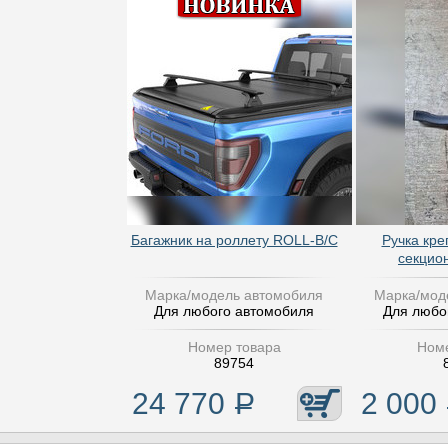
Багажник на роллету ROLL-B/C
Ручка кре
секцио
Марка/модель автомобиля
Марка/мод
Для любого автомобиля
Для любо
Номер товара
Номе
89754
24 770
Р
2 000