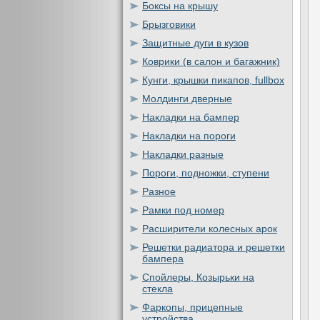
Боксы на крышу
Брызговики
Защитные дуги в кузов
Коврики (в салон и багажник)
Кунги, крышки пикапов, fullbox
Молдинги дверные
Накладки на бампер
Накладки на пороги
Накладки разные
Пороги, подножки, ступени
Разное
Рамки под номер
Расширители колесных арок
Решетки радиатора и решетки
бампера
Спойлеры, Козырьки на
стекла
Фаркопы, прицепные
устройства