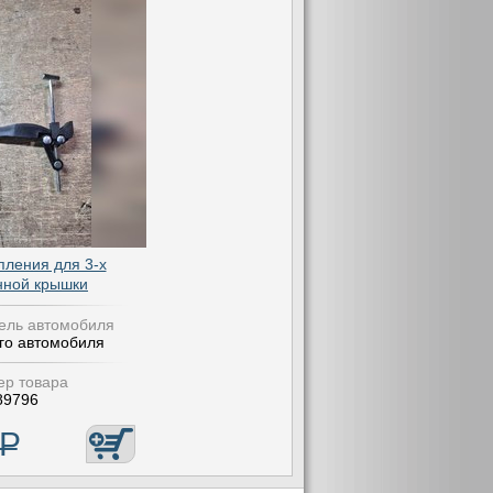
пления для 3-х
нной крышки
ель автомобиля
го автомобиля
р товара
89796
Р