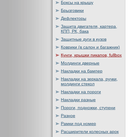
Боксы на крышу
Брызговики
Дефлекторы
Защита двигателя, картера,
КПП, РК, бака
Защитные дуги в кузов
Коврики (в салон и багажник)
Кунги, крышки пикапов, fullbox
Молдинги дверные
Накладки на бампер
Накладки на зеркала, ручки,
молдинги стекол
Накладки на пороги
Накладки разные
Пороги, подножки, ступени
Разное
Рамки под номер
Расширители колесных арок