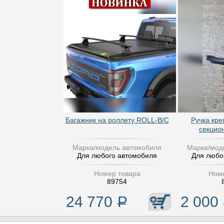
Багажник на роллету ROLL-B/C
Ручка кре
секцио
Марка/модель автомобиля
Марка/мод
Для любого автомобиля
Для любо
Номер товара
Номе
89754
24 770
Р
2 000