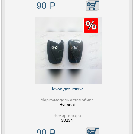
90
Р
Чехол для ключа
Марка/модель автомобиля
Hyundai
Номер товара
38234
90
Р