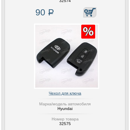
32574
90
Р
Чехол для ключа
Марка/модель автомобиля
Hyundai
Номер товара
32575