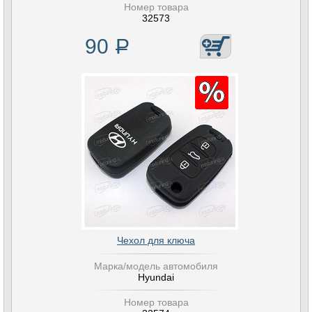
Номер товара
32573
90
Р
Чехол для ключа
Марка/модель автомобиля
Hyundai
Номер товара